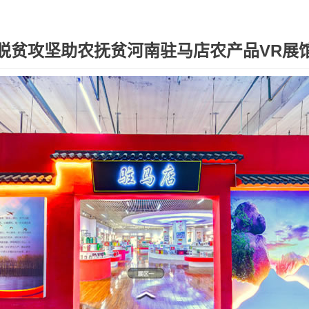
脱贫攻坚助农抚贫河南驻马店农产品VR展