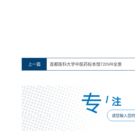
上一篇
首都医科大学中医药标本馆720VR全景
专
/
注