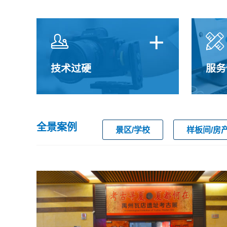
+


技术过硬
服务
全景案例
景区/学校
样板间/房