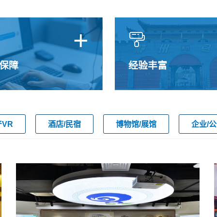
+

保障
经验丰富
产VR
酒店/民宿
博物馆/展馆
企业/