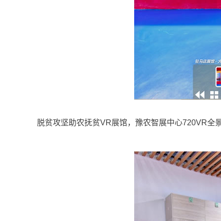
脱贫攻坚助农抚贫VR展馆，豫农智展中心720VR全