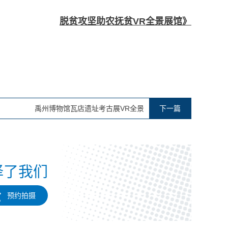
脱贫攻坚助农抚贫
VR全景展馆》
禹州博物馆瓦店遗址考古展VR全景
下一篇
择了我们

预约拍摄