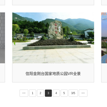
信阳金刚台国家地质公园VR全景
<<
1
2
3
4
5
3/5
>>