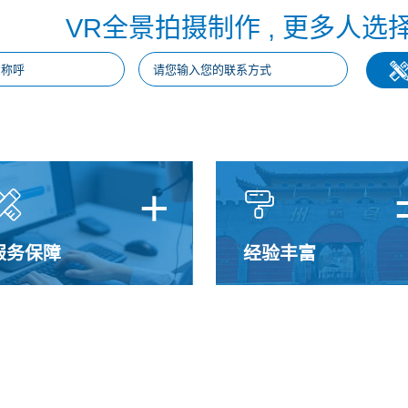
VR全景拍摄制作 , 更多人选
+


服务保障
经验丰富