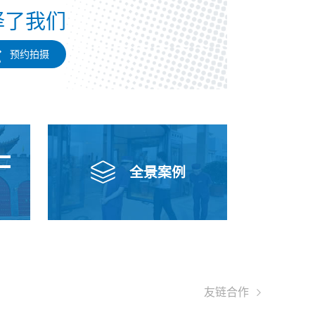
择了我们

预约拍摄
=

全景案例

友链合作